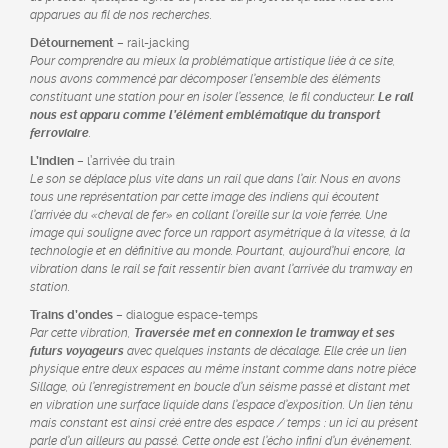
apparues au fil de nos recherches.
Détournement
– rail-jacking
Pour comprendre au mieux la problématique artistique liée à ce site,
nous avons commencé par décomposer l’ensemble des éléments
constituant une station pour en isoler l’essence, le fil conducteur.
Le rail
nous est apparu comme l’élément emblématique du transport
ferroviaire
.
L’indien
– l’arrivée du train
Le son se déplace plus vite dans un rail que dans l’air. Nous en avons
tous une représentation par cette image des indiens qui écoutent
l’arrivée du «cheval de fer» en collant l’oreille sur la voie ferrée. Une
image qui souligne avec force un rapport asymétrique à la vitesse, à la
technologie et en définitive au monde. Pourtant, aujourd’hui encore, la
vibration dans le rail se fait ressentir bien avant l’arrivée du tramway en
station.
Trains d’ondes
– dialogue espace-temps
Par cette vibration,
Traversée met en connexion le tramway et ses
futurs voyageurs
avec quelques instants de décalage. Elle crée un lien
physique entre deux espaces au même instant comme dans notre pièce
Sillage, où l’enregistrement en boucle d’un séisme passé et distant met
en vibration une surface liquide dans l’espace d’exposition. Un lien ténu
mais constant est ainsi créé entre des espace / temps : un ici au présent
parle d’un ailleurs au passé. Cette onde est l’écho infini d’un événement.