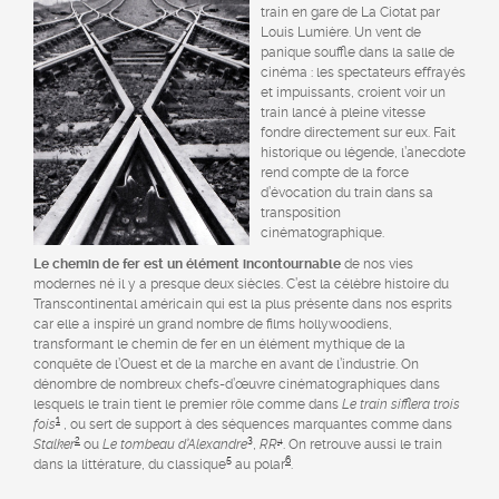
train en gare de La Ciotat par
Louis Lumière. Un vent de
panique souffle dans la salle de
cinéma : les spectateurs effrayés
et impuissants, croient voir un
train lancé à pleine vitesse
fondre directement sur eux. Fait
historique ou légende, l’anecdote
rend compte de la force
d’évocation du train dans sa
transposition
cinématographique.
Le chemin de fer est un élément incontournable
de nos vies
modernes né il y a presque deux siècles. C’est la célèbre histoire du
Transcontinental américain qui est la plus présente dans nos esprits
car elle a inspiré un grand nombre de films hollywoodiens,
transformant le chemin de fer en un élément mythique de la
conquête de l’Ouest et de la marche en avant de l’industrie. On
dénombre de nombreux chefs-d’œuvre cinématographiques dans
lesquels le train tient le premier rôle comme dans
Le train sifflera trois
1
fois
, ou sert de support à des séquences marquantes comme dans
2
3
4
Stalker
ou
Le tombeau d’Alexandre
,
RR
. On retrouve aussi le train
5
6
dans la littérature, du classique
au polar
.