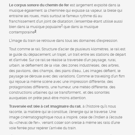
Le corpus sonore du chemin de fer
est largement exploité dans la
musique également: la cheminée qui expulse sa vapeur, la bielle qui
entraine les roues, mais surtout le fameux rythme dû au
franchissement d’un joint de dilatation; l’ensemble étant utilisé aussi
7
bien dans la musique populaire
que dans la musique
8
contemporaine
.
L’image du train se retrouve dans tous les domaines d’expression.
Tout comme le rail. Structure d’acier de plusieurs kilomètres, le rail est
le guide du déplacement; un trajet, un trait entre les stations de départ
et d’arrivée. Sur ce rail se réalise la traversée d’un paysage, rural,
urbain, le défilement de la ville, des zones industrielles, des arbres,
des pavillons, des champs, des plans d’eau… Les images défilent, le
paysage se déroule avec des variations. Comme le travelling d’un film
qui rejoue la même scène avec une impression différente, des
protagonistes différents, une humeur, une météo différente, des
constructions urbaines qui se transforment… et des sonorités
auxquelles on prête peut-être moins attention.
Traversée est liée à cet imaginaire du rail
, à l’histoire qu’il nous
raconte, la matière qui le constitue, l’énergie qui le traverse. Une
image cinématographique nous a inspiré, celle de l’Indien à l’écoute
du «cheval de fer», venant coller son oreille à même les rails d’une
voie ferrée pour repérer l’arrivée du train.