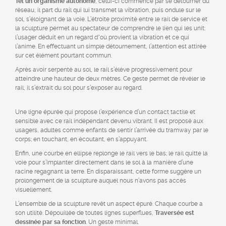
Tel un organisme autonome
, celui-ci commence par se détourner du
réseau, il part du rail qui lui transmet la vibration, puis ondule sur le
sol, s’éloignant de la voie. L’étroite proximité entre le rail de service et
la sculpture permet au spectateur de comprendre le lien qui les unit:
l’usager déduit en un regard dʼoù provient la vibration et ce qui
l’anime. En effectuant un simple détournement, l’attention est attirée
sur cet élément pourtant commun.
Après avoir serpenté au sol, le rail s’élève progressivement pour
atteindre une hauteur de deux mètres. Ce geste permet de révéler le
rail, il s’extrait du sol pour s’exposer au regard.
Une ligne épurée qui propose l’expérience d’un contact tactile et
sensible avec ce rail indépendant devenu vibrant. II est proposé aux
usagers, adultes comme enfants de sentir l’arrivée du tramway par le
corps; en touchant, en écoutant, en s’appuyant.
Enfin, une courbe en ellipse replonge le rail vers le bas; le rail quitte la
voie pour s’implanter directement dans le sol à la manière d’une
racine regagnant la terre. En disparaissant, cette forme suggère un
prolongement de la sculpture auquel nous n’avons pas accès
visuellement.
L’ensemble de la sculpture revêt un aspect épuré. Chaque courbe a
son utilité. Dépouillée de toutes lignes superflues,
Traversée est
dessinée par sa fonction
. Un geste minimal.