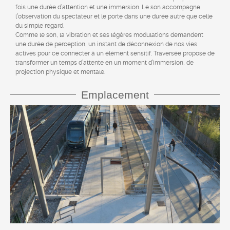
fois une durée d’attention et une immersion. Le son accompagne
l’observation du spectateur et le porte dans une durée autre que celle
du simple regard.
Comme le son, la vibration et ses légères modulations demandent
une durée de perception, un instant de déconnexion de nos vies
actives pour ce connecter à un élément sensitif. Traversée propose de
transformer un temps d’attente en un moment d’immersion, de
projection physique et mentale.
Emplacement