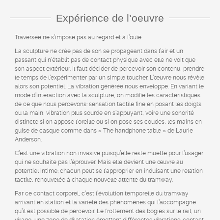
Expérience de l’oeuvre
Traversée ne s’impose pas au regard et à l’ouïe.
La sculpture ne crée pas de son se propageant dans l’air et un
passant qui n’établit pas de contact physique avec elle ne voit que
son aspect extérieur. Il faut décider de percevoir son contenu, prendre
le temps de l’expérimenter par un simple toucher. L’œuvre nous révèle
alors son potentiel. La vibration générée nous enveloppe. En variant le
mode d’interaction avec la sculpture, on modifie les caractéristiques
de ce que nous percevons: sensation tactile fine en posant les doigts
ou la main, vibration plus sourde en s’appuyant, voire une sonorité
distincte si on appose l’oreille ou si on pose ses coudes, les mains en
guise de casque comme dans « The handphone table » de Laurie
Anderson.
C’est une vibration non invasive puisqu’elle reste muette pour l’usager
qui ne souhaite pas l’éprouver. Mais elle devient une œuvre au
potentiel intime; chacun peut se l’approprier en induisant une relation
tactile, renouvelée à chaque nouvelle attente du tramway.
Par ce contact corporel, c’est l’évolution temporelle du tramway
arrivant en station et la variété des phénomènes qui l’accompagne
qu’il est possible de percevoir. Le frottement des bogies sur le rail, un