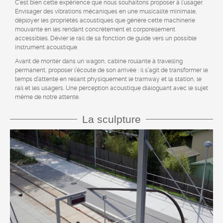
C’est bien cette expérience que nous souhaitons proposer à l’usager.
Envisager des vibrations mécaniques en une musicalité minimale,
déployer les propriétés acoustiques que génère cette machinerie
mouvante en les rendant concrètement et corporellement
accessibles. Dévier le rail de sa fonction de guide vers un possible
instrument acoustique.
Avant de monter dans un wagon, cabine roulante à travelling
permanent, proposer l’écoute de son arrivée : il s’agit de transformer le
temps d’attente en reliant physiquement le tramway et la station, le
rail et les usagers. Une perception acoustique dialoguant avec le sujet
même de notre attente.
La sculpture