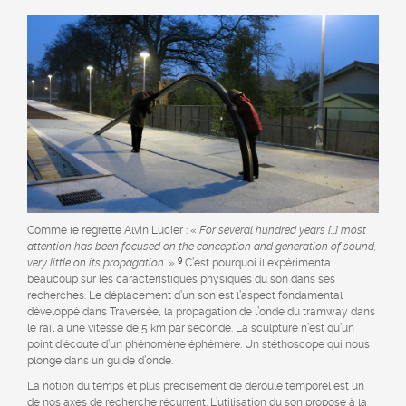
Comme le regrette Alvin Lucier : «
For several hundred years […] most
attention has been focused on the conception and generation of sound,
9
very little on its propagation.
»
C’est pourquoi il expérimenta
beaucoup sur les caractéristiques physiques du son dans ses
recherches. Le déplacement d’un son est l’aspect fondamental
développé dans Traversée, la propagation de l’onde du tramway dans
le rail à une vitesse de 5 km par seconde. La sculpture n’est qu’un
point d’écoute d’un phénomène éphémère. Un stéthoscope qui nous
plonge dans un guide d’onde.
La notion du temps et plus précisément de déroulé temporel est un
de nos axes de recherche récurrent. L’utilisation du son propose à la