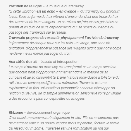
Partition de la ligne
– la musique du tramway
Ici cette vibration est
un écho « en avance »
du tramway qui parcourt
le rail. Sous la forme du flux vibrant d’une onde, c’est une trace du flux
des trams et de leurs usagers, un entrelacs de fréquences générées en
amont et en aval de leurs déplacements qui se répète au rythme du
passage des tramways sur le réseau.
Traversée propose de ressentir physiquement l’arrivée du tramway
,
le frottement de chaque roue sur les rails, un virage, une zone de
dilatation, d’appréhender le passage des wagons avant que notre corps
ne devienne lui même passager du train.
Aux côtés du rail
– écoute et introspection
Le temps d’attente du tramway est transformé en un temps sensible,
que chacun peut s’approprier intimement dans la mesure de sa
curiosité et de sa disponibilité. D’une histoire individuelle à l’Histoire du
rail, l’œuvre convoque différentes mémoires. Traversée est une
expérience à la fois universelle et personnelle : chacun développe sa
relation à l’œuvre, de la simple appréhension sensorielle voire physique
à des évocations plus conceptuelles ou imagées.
Rhizome
– développement organique
C’est aussi une œuvre intrinsèquement in-situ. Elle ne se contente pas
de mettre en valeur un nouvel espace mais le pénètre, l’active, le révèle.
Du réseau au rhizome, Traversée est une ramification du rail qui