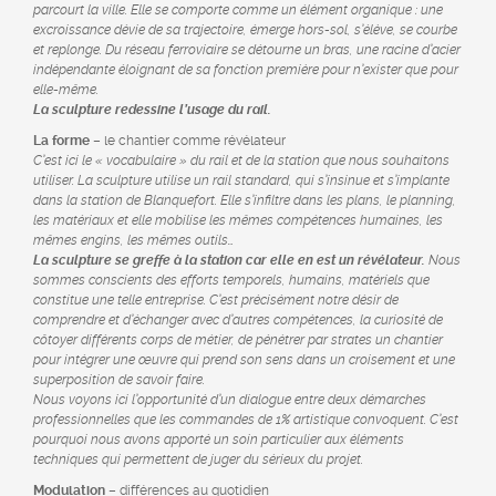
parcourt la ville. Elle se comporte comme un élément organique : une
excroissance dévie de sa trajectoire, émerge hors-sol, s’élève, se courbe
et replonge. Du réseau ferroviaire se détourne un bras, une racine d’acier
indépendante éloignant de sa fonction première pour n’exister que pour
elle-même.
La sculpture redessine l’usage du rail.
La forme
– le chantier comme révélateur
C’est ici le « vocabulaire » du rail et de la station que nous souhaitons
utiliser. La sculpture utilise un rail standard, qui s’insinue et s’implante
dans la station de Blanquefort. Elle s’infiltre dans les plans, le planning,
les matériaux et elle mobilise les mêmes compétences humaines, les
mêmes engins, les mêmes outils…
La sculpture se greffe à la station car elle en est un révélateur.
Nous
sommes conscients des efforts temporels, humains, matériels que
constitue une telle entreprise. C’est précisément notre désir de
comprendre et d’échanger avec d’autres compétences, la curiosité de
côtoyer différents corps de métier, de pénétrer par strates un chantier
pour intégrer une œuvre qui prend son sens dans un croisement et une
superposition de savoir faire.
Nous voyons ici l’opportunité d’un dialogue entre deux démarches
professionnelles que les commandes de 1% artistique convoquent. C’est
pourquoi nous avons apporté un soin particulier aux éléments
techniques qui permettent de juger du sérieux du projet.
Modulation
– différences au quotidien