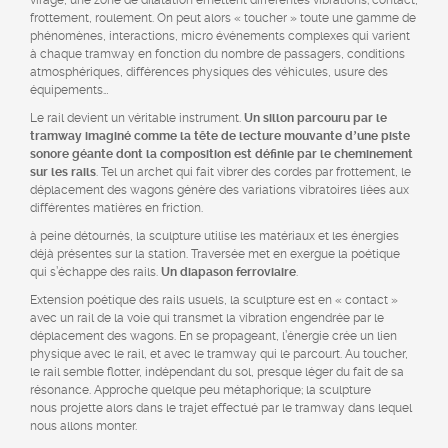
virage, une zone de dilatation émettent différentes vibrations; contact,
frottement, roulement. On peut alors « toucher » toute une gamme de
phénomènes, interactions, micro événements complexes qui varient
à chaque tramway en fonction du nombre de passagers, conditions
atmosphériques, différences physiques des véhicules, usure des
équipements…
Le rail devient un véritable instrument.
Un sillon parcouru par le
tramway imaginé comme la tête de lecture mouvante dʼune piste
sonore géante dont la composition est définie par le cheminement
sur les rails
. Tel un archet qui fait vibrer des cordes par frottement, le
déplacement des wagons génère des variations vibratoires liées aux
différentes matières en friction.
à peine détournés, la sculpture utilise les matériaux et les énergies
déjà présentes sur la station. Traversée met en exergue la poétique
qui s’échappe des rails.
Un diapason ferroviaire
.
Extension poétique des rails usuels, la sculpture est en « contact »
avec un rail de la voie qui transmet la vibration engendrée par le
déplacement des wagons. En se propageant, l’énergie crée un lien
physique avec le rail, et avec le tramway qui le parcourt. Au toucher,
le rail semble flotter, indépendant du sol, presque léger du fait de sa
résonance. Approche quelque peu métaphorique; la sculpture
nous projette alors dans le trajet effectué par le tramway dans lequel
nous allons monter.