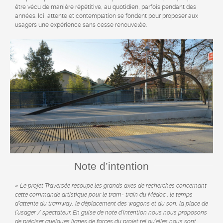
être vécu de manière répétitive, au quotidien, parfois pendant des
années. Ici, attente et contemplation se fondent pour proposer aux
usagers une expérience sans cesse renouvelée.
Note d’intention
« Le projet Traversée recoupe les grands axes de recherches concernant
cette commande artistique pour le tram- train du Médoc : le temps
d’attente du tramway, le déplacement des wagons et du son, la place de
l’usager / spectateur. En guise de note d’intention nous nous proposons
de préciser quelques lignes de forces du projet tel qu’elles nous sont