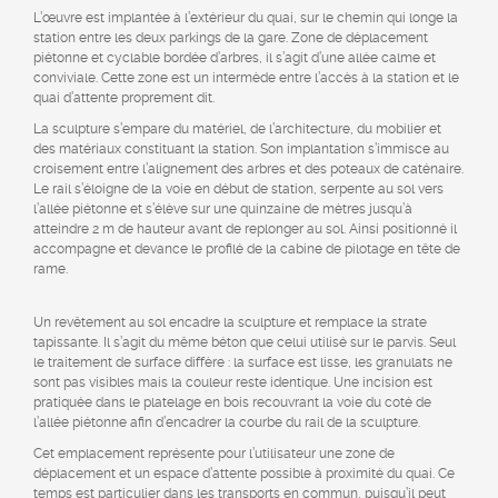
L’œuvre est implantée à l’extérieur du quai, sur le chemin qui longe la
station entre les deux parkings de la gare. Zone de déplacement
piétonne et cyclable bordée d’arbres, il s’agit d’une allée calme et
conviviale. Cette zone est un intermède entre l’accès à la station et le
quai d’attente proprement dit.
La sculpture s’empare du matériel, de l’architecture, du mobilier et
des matériaux constituant la station. Son implantation s’immisce au
croisement entre l’alignement des arbres et des poteaux de caténaire.
Le rail s’éloigne de la voie en début de station, serpente au sol vers
l’allée piétonne et s’élève sur une quinzaine de mètres jusqu’à
atteindre 2 m de hauteur avant de replonger au sol. Ainsi positionné il
accompagne et devance le profilé de la cabine de pilotage en tête de
rame.
Un revêtement au sol encadre la sculpture et remplace la strate
tapissante. Il s’agit du même béton que celui utilisé sur le parvis. Seul
le traitement de surface diffère : la surface est lisse, les granulats ne
sont pas visibles mais la couleur reste identique. Une incision est
pratiquée dans le platelage en bois recouvrant la voie du coté de
l’allée piétonne afin d’encadrer la courbe du rail de la sculpture.
Cet emplacement représente pour l’utilisateur une zone de
déplacement et un espace d’attente possible à proximité du quai. Ce
temps est particulier dans les transports en commun, puisqu’il peut