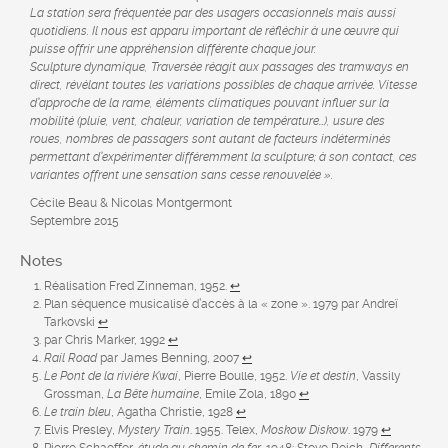
La station sera fréquentée par des usagers occasionnels mais aussi
quotidiens. Il nous est apparu important de réfléchir à une œuvre qui
puisse offrir une appréhension différente chaque jour.
Sculpture dynamique, Traversée réagit aux passages des tramways en
direct, révélant toutes les variations possibles de chaque arrivée. Vitesse
d’approche de la rame, éléments climatiques pouvant influer sur la
mobilité (pluie, vent, chaleur, variation de température…), usure des
roues, nombres de passagers sont autant de facteurs indéterminés
permettant d’expérimenter différemment la sculpture; à son contact, ces
variantes offrent une sensation sans cesse renouvelée ».
Cécile Beau & Nicolas Montgermont
Septembre 2015
Notes
Réalisation Fred Zinneman, 1952.
↩
Plan séquence musicalisé d’accès à la « zone ». 1979 par Andreï
Tarkovski
↩
par Chris Marker, 1992
↩
Rail Road
par James Benning, 2007
↩
Le Pont de la rivière Kwai
, Pierre Boulle, 1952.
Vie et destin
, Vassily
Grossman,
La Bête humaine
, Emile Zola, 1890
↩
Le train bleu
, Agatha Christie, 1928
↩
Elvis Presley,
Mystery Train
. 1955. Telex,
Moskow Diskow
. 1979
↩