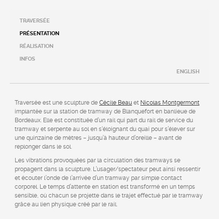
TRAVERSÉE
PRÉSENTATION
RÉALISATION
INFOS
ENGLISH
Traversée est une sculpture de
Cécile Beau
et
Nicolas Montgermont
implantée sur la station de tramway de Blanquefort en banlieue de
Bordeaux. Elle est constituée d’un rail qui part du rail de service du
tramway et serpente au sol en s‘éloignant du quai pour s’élever sur
une quinzaine de mètres – jusqu’à hauteur d’oreille – avant de
replonger dans le sol.
Les vibrations provoquées par la circulation des tramways se
propagent dans la sculpture. L’usager/spectateur peut ainsi ressentir
et écouter l’onde de l’arrivée d’un tramway par simple contact
corporel. Le temps d’attente en station est transformé en un temps
sensible, où chacun se projette dans le trajet effectué par le tramway
grâce au lien physique créé par le rail.